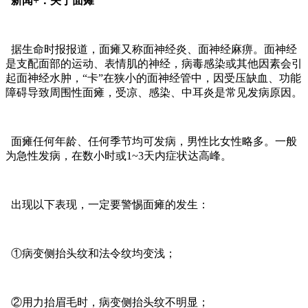
新闻+：关于面瘫
据生命时报报道，面瘫又称面神经炎、面神经麻痹。面神经
是支配面部的运动、表情肌的神经，病毒感染或其他因素会引
起面神经水肿，“卡”在狭小的面神经管中，因受压缺血、功能
障碍导致周围性面瘫，受凉、感染、中耳炎是常见发病原因。
面瘫任何年龄、任何季节均可发病，男性比女性略多。一般
为急性发病，在数小时或1~3天内症状达高峰。
出现以下表现，一定要警惕面瘫的发生：
①病变侧抬头纹和法令纹均变浅；
②用力抬眉毛时，病变侧抬头纹不明显；