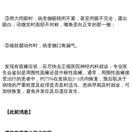
③用力闭眼时，病变侧眼睛闭不紧，甚至闭眼不完全，露出
眼白；④微笑时面部不对称，嘴角歪向正常的那一侧；
⑤做鼓腮动作时，病变侧口角漏气。
发现有面瘫症状，应尽快去正规医院神经内科就诊，专业医
生会鉴别是周围性面瘫还是中枢性面瘫。通常，周围性面瘫接
受治疗的患者中，约75%在发病后2~3月内恢复，预后取决于
病情的严重程度及处理是否及时适当。患病早期及时就诊，可
加快恢复，避免并发症及后遗症发生。
【此前消息】