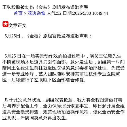
王弘毅脸被划伤《金枝》剧组发布道歉声明
首页
>
花边杂烩
人气:52 日期:2026/5/30 10:49:44
文章正文
5月25日，《金枝》剧组官微发布道歉声明：
5月25 日在一场实景动作戏的拍摄过程中，演员王弘毅先生
不慎被现场木质道具刀划伤面部。意外发生后，剧组第一时间
陪同王弘毅先生前往就近医院做紧急消毒和治疗处理。为接受
进一步专业诊疗，艺人团队随即安排其前往杭州专业医院就
医，后续进行了左眼眶下区面部缝合修复。
对于此次意外状况，剧组深表歉意，我方将全程跟进做好善
后与养护配合工作，全力保障演员恢复事宜。即日起开展全组
道具安全隐患排查，规范现场拍摄操作流程，强化全员安全作
业意识，严防同类意外再度发生。