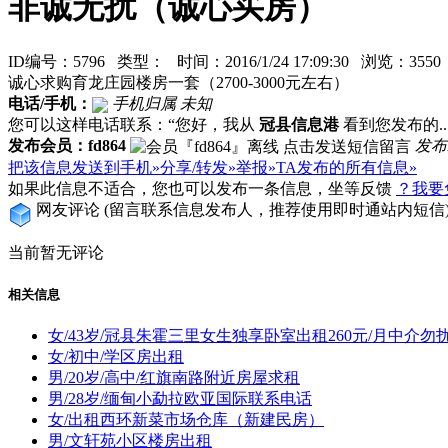
非诚无扰（诚心买房）
ID编号：5796 类型：
时间：2016/1/24 17:09:30 浏览：35
诚心求购育龙庄园楼房一套（2700-3000元左右）
电话/手机：
手机归属 未知
您可以这样电话联系：“您好，我从
冠县信息港
看到您发布的...
发布会员：fd864
发布
把该信息发送到手机»
分享/转发»
举报»
TA发布的所有信息»
如果此信息不适合，您也可以发布一条信息，坐等反馈
？我要
网友评论
(留言联系信息发布人，推荐使用即时通站内短信
当前暂无评论
相关信息
女/43岁/冠县朱霍三里女生独享卧室出租260元/月中介勿
女/初中/学区房出租
男/20岁/高中/红旗南路附近房屋求租
男/28岁/缅甸小勐拉欧亚国际联系电话
女/出租西环新菜市场仓库（新建民房）
男/文轩苑小区楼房出租