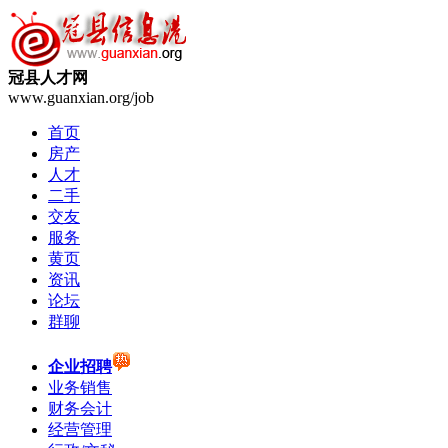
冠县人才网
www.guanxian.org/job
首页
房产
人才
二手
交友
服务
黄页
资讯
论坛
群聊
企业招聘
业务销售
财务会计
经营管理