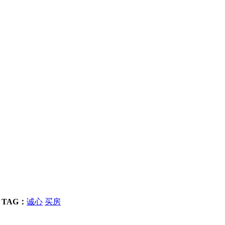
TAG：
诚心
买房