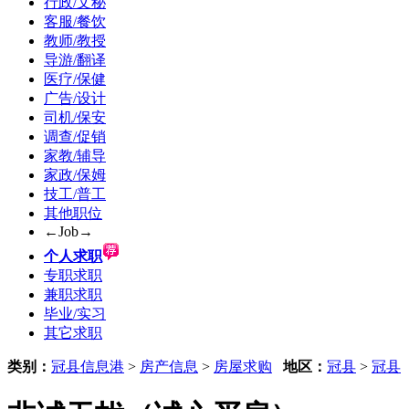
行政/文秘
客服/餐饮
教师/教授
导游/翻译
医疗/保健
广告/设计
司机/保安
调查/促销
家教/辅导
家政/保姆
技工/普工
其他职位
←Job→
个人求职
专职求职
兼职求职
毕业/实习
其它求职
类别：
冠县信息港
>
房产信息
>
房屋求购
地区：
冠县
>
冠县