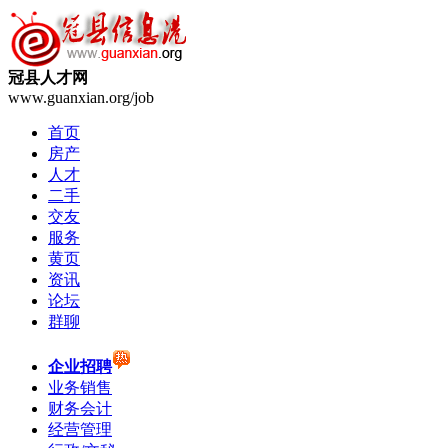
冠县人才网
www.guanxian.org/job
首页
房产
人才
二手
交友
服务
黄页
资讯
论坛
群聊
企业招聘
业务销售
财务会计
经营管理