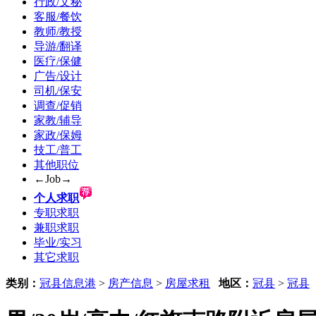
行政/文秘
客服/餐饮
教师/教授
导游/翻译
医疗/保健
广告/设计
司机/保安
调查/促销
家教/辅导
家政/保姆
技工/普工
其他职位
←Job→
个人求职
专职求职
兼职求职
毕业/实习
其它求职
类别：
冠县信息港
>
房产信息
>
房屋求租
地区：
冠县
>
冠县