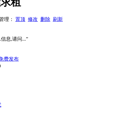
屋求租
6 管理：
置顶
修改
删除
刷新
信息,请问...”
免费发布
)
扰