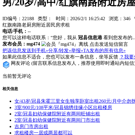
男/20岁/高中/红旗南路附近房
ID编号：22188 类型：
时间：2026/2/1 16:25:42 浏览：34
红旗南路老厨房附近居民房求租
电话/手机：
--
您可以这样电话联系：“您好，我从
冠县信息港
看到您发布的...
发布会员：mg474
把该信息发送到手机»
分享/转发»
举报»
TA发布的所有信息»
如果此信息不适合，您也可以发布一条信息，坐等反馈
？我要
网友评论
(留言联系信息发布人，推荐使用即时通站内短信
当前暂无评论
相关信息
女/43岁/冠县朱霍三里女生独享卧室出租260元/月中介勿
3室/900元/108平米/冠县锦绣佳缘小区出租楼房
2室/冠县妇幼保健院附近有两间旺铺出租
2室/冠县妇幼保健院附近有两间门市出租
吉房门市房出租
求租楼房一居或两居都可以