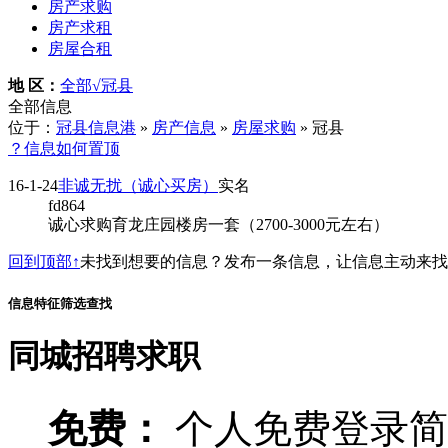
房产求购
房产求租
房屋合租
地 区：
全部
√冠县
全部信息
位于：
冠县信息港
»
房产信息
»
房屋求购
» 冠县
？信息如何置顶
16-1-24
非诚无扰（诚心买房）
实名
fd864
诚心求购育龙庄园楼房一套（2700-3000元左右）
回到顶部↑
未找到想要的信息？发布一条信息，让信息主动来
信息特征筛选查找
同城招聘求职
免费：
个人免费登录简