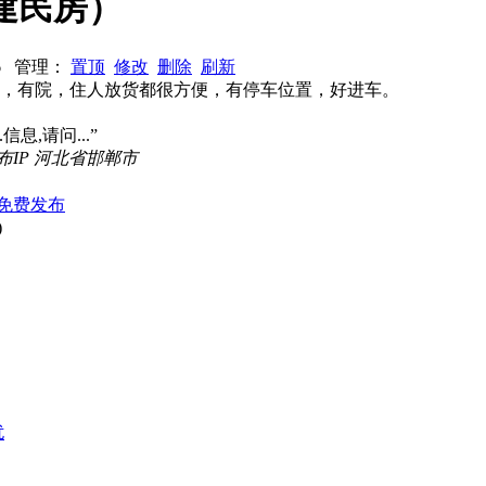
建民房）
236 管理：
置顶
修改
删除
刷新
米，有院，住人放货都很方便，有停车位置，好进车。
信息,请问...”
布IP 河北省邯郸市
免费发布
)
扰