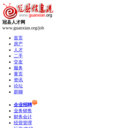
冠县人才网
www.guanxian.org/job
首页
房产
人才
二手
交友
服务
黄页
资讯
论坛
群聊
企业招聘
业务销售
财务会计
经营管理