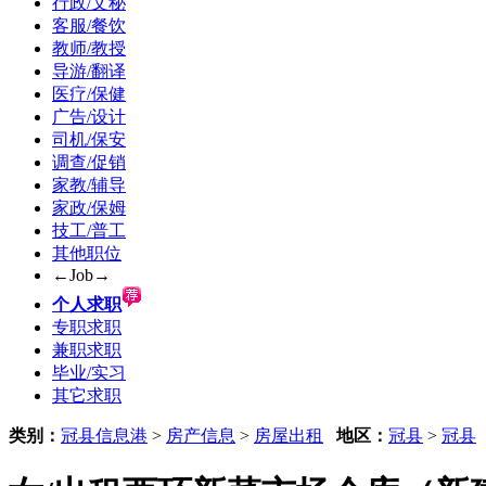
行政/文秘
客服/餐饮
教师/教授
导游/翻译
医疗/保健
广告/设计
司机/保安
调查/促销
家教/辅导
家政/保姆
技工/普工
其他职位
←Job→
个人求职
专职求职
兼职求职
毕业/实习
其它求职
类别：
冠县信息港
>
房产信息
>
房屋出租
地区：
冠县
>
冠县