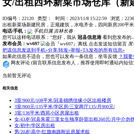
女/出租西环新菜市场仓库（新
ID编号：22120 类型：
时间：2023/11/8 15:22:59 浏览：2
出租新菜场新建民房，正规建筑，水电齐全，四间新房200平
电话/手机：
手机归属 吉林长春
您可以这样电话联系：“您好，我从
冠县信息港
看到您发布的...
发布会员：wv697
发
把该信息发送到手机»
分享/转发»
举报»
TA发布的所有信息»
如果此信息不适合，您也可以发布一条信息，坐等反馈
？我要
网友评论
(留言联系信息发布人，推荐使用即时通站内短信
当前暂无评论
相关信息
3室/900元/108平米/冠县锦绣佳缘小区出租楼房
3室/900元/135平米/学区房/三室两厅135/月900元/
3室/136平米/西苑小区房屋出租
女/43岁/冠县朱霍三里女生独享卧室出租260元/月中介勿
女/初中/学区房出租
男/20岁/高中/红旗南路附近房屋求租