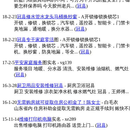
要怎样保养吗 今天胶州老兵... (
冠县
)
18-2-23
冠县修水管水龙头马桶换纱窗
- A开锁修锁换锁芯1
开锁，修锁，换锁芯，汽车锁，遥控器，智能卡，门禁卡
臭地漏，通地暖，换分水器... (
冠县
)
18-2-23
冠县专干家庭零活
图
- A开锁修锁换锁芯1
开锁，修锁，换锁芯，汽车锁，遥控器，智能卡，门禁卡
机。换纱窗，防臭地漏，等全... (
冠县
)
17-2-5
平安家庭服务
图
实名
- vg139
服务项目 地暖、分水器 清洗、安装维修 油烟机、燃气灶
(
冠县
)
16-3-28
厨卫用品安装维修冠县
- 厨房卫浴冠县
厨卫 安装维修 凉衣架净水机 修水燃气灶 冠县，王师傅... 
16-1-20
无需购房就可提取住房公积金了！陈女士
- 白毛衣
山东省内 住房补助金提取无需购房 走正规手续到 账快不影
15-11-14
维修打印机电脑
实名
- xe289
出售维修电脑 打印机路由器 送货上门... (
冠县
)