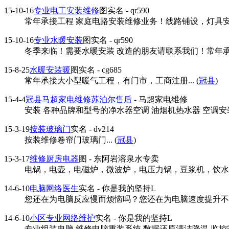
15-10-16
专业电工安装维修
图
实名
- qr590
常年承接工程 家庭电路安装维修业务！线路铺设，灯具安装
15-10-16
专业水暖安装
图
实名
- qr590
冬季来临！需要水暖安装 改造的朋友请联系我们！常年承接大
15-8-25
水暖安装暖
图
实名
- cg685
常年承接大小型暖气工程，有门市，工商注册... (
冠县
)
15-4-4
冠县马超家电维修苏泊尔售后
- 马超家电维修
安装 各种品牌和型号的净水器空调 油烟机热水器 空调安装
15-3-19
按装玻璃门
实名
- dv214
按装维修卷帘门玻璃门... (
冠县
)
15-3-17
维修厨房电器
图
- 东阿岩溶泉水专卖
电锅，电壶，电磁炉，微波炉，电压力锅，豆浆机，饮水机
14-6-10
电脑网络医生
实名
- 你是我的坚持L
您还在为电脑反应慢而烦恼吗？您还在为电脑速度提升不上
14-6-10
小区专业网络维护
实名
- 你是我的坚持L
专业组装电脑 维修电脑重装系统 数据还原清洁降温 监控安装