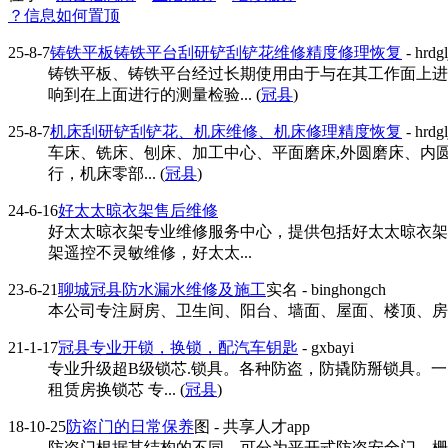
？信息如何置顶
25-8-7
铸铁平板铸铁平台刮研铲刮铲花维修精度修理恢复
- hrdgl
铸铁平板、铸铁平台经过长期使用由于与在其工作面上进
响到在上面进行的测量检验... (
冠县
)
25-8-7
机床刮研铲刮铲花、机床维修、机床修理精度恢复
- hrdgl
车床、铣床、刨床、加工中心、平面磨床,外圆磨床、内圆磨
行，机床零部... (
冠县
)
24-6-16
好太太晾衣架售后维修
好太太晾衣架专业维修服务中心，提供包括好太太晾衣架
架遥控不灵敏维修，好太太...
23-6-21
聊城冠县防水漏水维修及施工
实名
- binghongch
本公司专注厨房、卫生间、阳台、墙面、屋面、楼顶、房顶
21-1-17
冠县专业开锁，换锁，配汽车钥匙
- gxbayi
专业升级超B级锁芯.锁具。各种防盗，防撬防掰锁具。一
租赁房换锁芯 专... (
冠县
)
18-10-25
防盗门的日常保养
图
- 共享人才app
防盗门根据其结构的不同，可分为平开式防盗安全门，栅