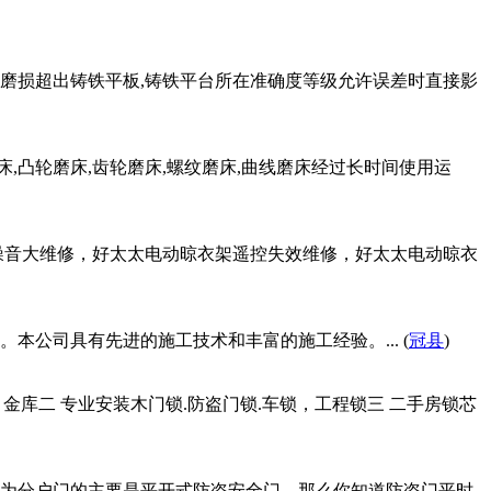
磨损超出铸铁平板,铸铁平台所在准确度等级允许误差时直接影
床,凸轮磨床,齿轮磨床,螺纹磨床,曲线磨床经过长时间使用运
噪音大维修，好太太电动晾衣架遥控失效维修，好太太电动晾衣
公司具有先进的施工技术和丰富的施工经验。... (
冠县
)
库二 专业安装木门锁.防盗门锁.车锁，工程锁三 二手房锁芯
为分户门的主要是平开式防盗安全门，那么你知道防盗门平时