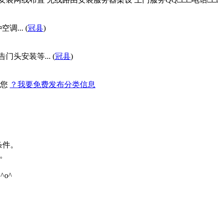
... (
冠县
)
头安装等... (
冠县
)
找您
？我要免费发布分类信息
条件。
。
o^