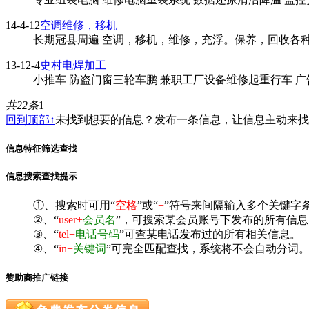
14-4-12
空调维修，移机
长期冠县周遍 空调，移机，维修，充浮。保养，回收各种空调
13-12-4
史村电焊加工
小推车 防盗门窗三轮车鹏 兼职工厂设备维修起重行车 广告门
共22条
1
回到顶部↑
未找到想要的信息？发布一条信息，让信息主动来
信息特征筛选查找
信息搜索查找提示
①、搜索时可用“
空格
”或“
+
”符号来间隔输入多个关键字
②、“
user+
会员名
”，可搜索某会员账号下发布的所有信息
③、“
tel+
电话号码
”可查某电话发布过的所有相关信息。
④、“
in+
关键词
”可完全匹配查找，系统将不会自动分词。^
赞助商推广链接