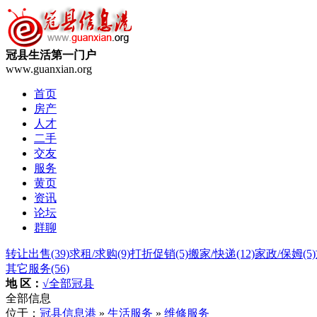
冠县生活第一门户
www.guanxian.org
首页
房产
人才
二手
交友
服务
黄页
资讯
论坛
群聊
转让出售
(39)
求租/求购
(9)
打折促销
(5)
搬家/快递
(12)
家政/保姆
(5)
其它服务
(56)
地 区：
√全部
冠县
全部信息
位于：
冠县信息港
»
生活服务
»
维修服务