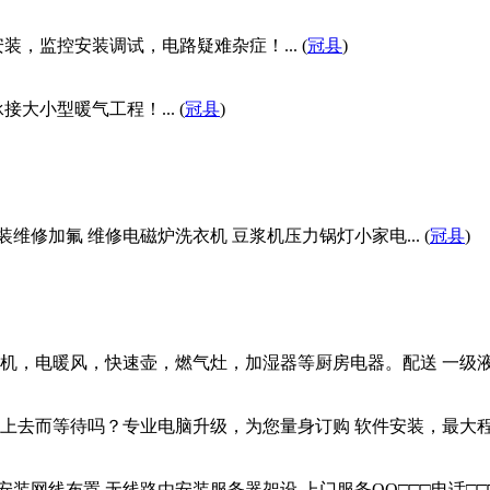
，监控安装调试，电路疑难杂症！... (
冠县
)
小型暖气工程！... (
冠县
)
维修加氟 维修电磁炉洗衣机 豆浆机压力锅灯小家电... (
冠县
)
，电暖风，快速壶，燃气灶，加湿器等厨房电器。配送 一级液化气
去而等待吗？专业电脑升级，为您量身订购 软件安装，最大程度提升
网线布置 无线路由安装服务器架设 上门服务QQ□□□电话□□□..