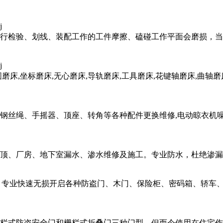
j
行检验、划线、装配工作的工件摩擦、磕碰工作平面会磨损，当
j
床,坐标磨床,无心磨床,导轨磨床,工具磨床,花键轴磨床,曲轴磨
钢丝绳、手摇器、顶座、转角等各种配件更换维修,电动晾衣机
、厂房、地下室漏水、渗水维修及施工。专业防水，杜绝渗漏。本
 专业快速无损开启各种防盗门、木门、保险柜、密码箱、轿车、金
栏式防盗安全门和栅栏式折叠门三种门型。但而今使用在住宅作