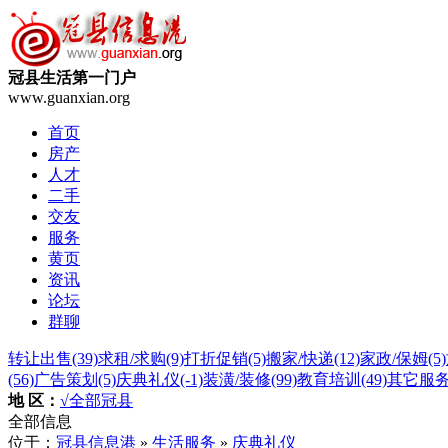
冠县生活第一门户
www.guanxian.org
首页
房产
人才
二手
交友
服务
黄页
资讯
论坛
群聊
转让出售
(39)
求租/求购
(9)
打折促销
(5)
搬家/快递
(12)
家政/保姆
(5)
(56)
广告策划
(5)
庆典礼仪
(-1)
装潢/装修
(99)
教育培训
(49)
其它服
地 区：
√全部
冠县
全部信息
位于：
冠县信息港
»
生活服务
»
庆典礼仪