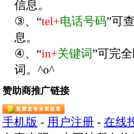
信息。
③、“
tel+
电话号码
”可
息。
④、“
in+
关键词
”可完
词。^o^
赞助商推广链接
手机版
-
用户注册
-
在线