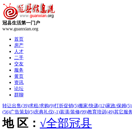
冠县生活第一门户
www.guanxian.org
首页
房产
人才
二手
交友
服务
黄页
资讯
论坛
群聊
转让出售
(39)
求租/求购
(9)
打折促销
(5)
搬家/快递
(12)
家政/保姆
(5)
(56)
广告策划
(5)
庆典礼仪
(-1)
装潢/装修
(99)
教育培训
(49)
其它服
地 区：
√全部
冠县