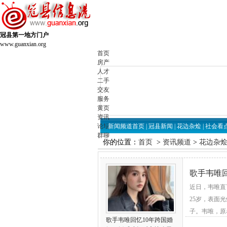
冠县第一地方门户
www.guanxian.org
首页
房产
人才
二手
交友
服务
黄页
资讯
论坛
新闻频道首页
|
冠县新闻
|
花边杂烩
|
社会看
群聊
你的位置：
首页
>
资讯频道
>
花边杂
歌手韦唯
近日，韦唯直
大25岁
25岁，表面
子。韦唯，原名
歌手韦唯回忆10年跨国婚