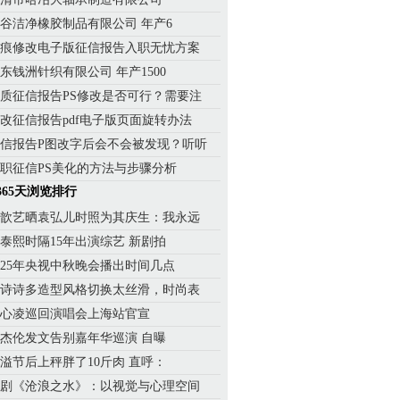
谷洁净橡胶制品有限公司 年产6
痕修改电子版征信报告入职无忧方案
东钱洲针织有限公司 年产1500
质征信报告PS修改是否可行？需要注
改征信报告pdf电子版页面旋转办法
信报告P图改字后会不会被发现？听听
职征信PS美化的方法与步骤分析
365天浏览排行
歆艺晒袁弘儿时照为其庆生：我永远
泰熙时隔15年出演综艺 新剧拍
025年央视中秋晚会播出时间几点
诗诗多造型风格切换太丝滑，时尚表
心凌巡回演唱会上海站官宣
杰伦发文告别嘉年华巡演 自曝
溢节后上秤胖了10斤肉 直呼：
剧《沧浪之水》：以视觉与心理空间