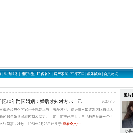
点
|
生活服务
|
招商加盟
|
民俗名胜
|
房产家居
|
车行万里
|
娱乐频道
|
会员论坛
烩
图片
回忆10年跨国婚姻：婚后才知对方比自己
2026-8-5
言嫁给瑞典钢琴家完全就是上当，没爱过他。结婚前不知道对方比自己大
光鲜的10年婚姻藏着控制和暴力。目前，前夫已去世，自己独自抚养三个儿
张菊霞，壮族，1963年9月28日出生于
查看全文>>
歌手