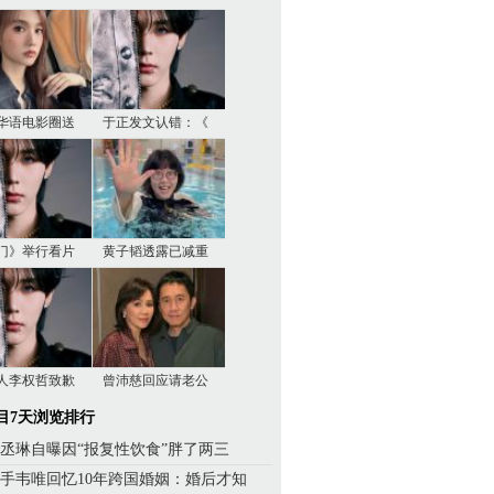
华语电影圈送
于正发文认错：《
门》举行看片
黄子韬透露已减重
人李权哲致歉
曾沛慈回应请老公
目7天浏览排行
丞琳自曝因“报复性饮食”胖了两三
手韦唯回忆10年跨国婚姻：婚后才知