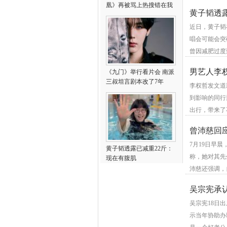
凰》再被骂上热搜错在我
黄子韬透
近日，黄子韬
唱会可能会突
曾因减肥过度
男艺人李
《九门》举行看片会 南派
三叔坦言剧本改了7年
李权哲发文道
到影响的同行
出行，带来了
曾沛慈回
7月19日早
选
黄子韬透露已减重22斤：
称，她对其先
现在有腹肌
沛慈还强调，
吴宗宪承
吴宗宪18日
示当年协助办