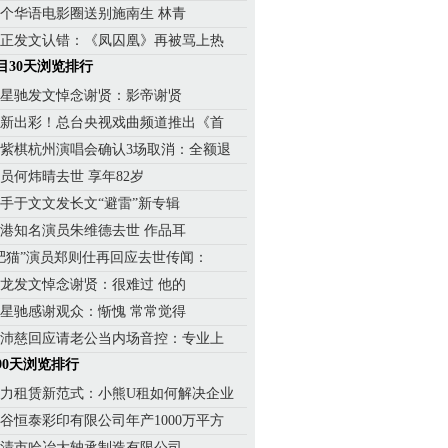
个华语电影圈送别施南生 林青
正发文认错：《凤囚凰》再被骂上热
目30天浏览排行
周星驰发文悼念谢贤：影帝谢贤
新出彩！总台央视戏曲频道推出《首
紫棋杭州演唱会确认3场取消：全额退
员何炜晴去世 享年82岁
手于文文发长文“避雷”新专辑
港知名演员朱维德去世 作品耳
肥猫”演员郑则仕再回应去世传闻：
龙发文悼念谢贤：很难过 他的
星驰感谢观众：惭愧 常常觉得
沛慈回应请老公当内场音控：专业上
90天浏览排行
力租赁新范式：小熊U租如何解决企业
谷恒泰彩印有限公司年产1000万平方
临清市哈冶大轴承制造有限公司