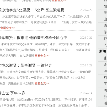
，但我绝对是一个好爸爸，当年是和平离
查看全文>>
阳
泳池暴走5公里瘦1.15公斤 医生紧急提
2026-7-22
无
，泳池里不光游泳的人多了，不会游泳的人也下水了。“水里走路对大体
山
”“水里跑步可以有阻力，可以消耗更多卡路里……”近期，女艺人颜如晶给
纸
泳
查看全文>>
修
悼念谢贤：很难过 他的潇洒模样长留心中
2026-7-22
征
午，谢霆锋发文宣布父亲离世，终年89岁。随后，成龙在社媒上发文悼念谢
入
到四哥(谢贤先生)去世的消息，很难过。我们认识太久了……我还在做武
新闻
已经是大明星，在片场很照
查看全文>>
张
金
文悼念谢贤：影帝谢贤 一路好走
2026-7-22
2
谢霆锋、谢婷婷发文确认父亲谢贤去世。周星驰在社媒发文悼念：“举觞白眼
刘
玉树临风前。影帝谢贤，一路好走。”谢贤曾在周星驰的《少林足球》中
标题：周星驰发文悼念谢贤
查看全文>>
王
周
去世 享年82岁
2026-7-14
沙
员何炜晴（WaiChingHo）于2026年7月12日离世，享年82岁。何炜晴194
话
6日生于中国香港，早年赴美国戏剧艺术学院深造。演艺生涯横跨五十余年，