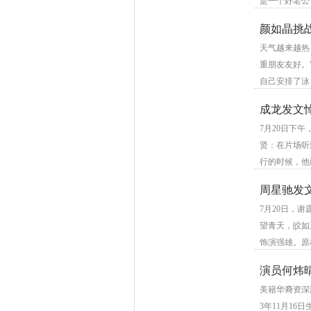
是一个好老公
颜如晶挑战
天气越来越热
重朋友友好。
自己安排了
成龙发文
7月20日下
贤：在片场听
行的时候，他
周星驰发
7月20日，
望青天，皎如
饰演强雄。原
演员何炜晴
美籍华裔资深演
3年11月1