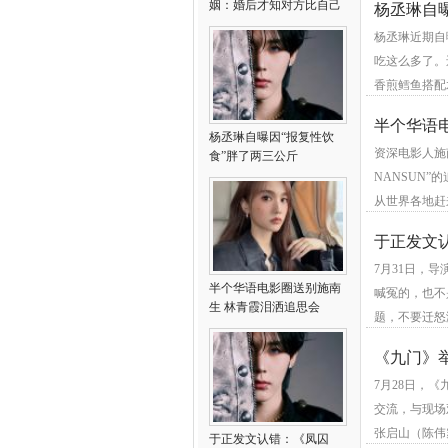
姻：婚后才知对方比自己
杨丞琳自
大25岁
杨丞琳近期自
吃这么多了。
香煎鳕鱼搭配
半个华语
杨丞琳自曝因“报复性饮
资深电影人施南
食”胖了两三公斤
NANSUN
从世界各地赶
于正发文
7月31日，
半个华语电影圈送别施南
喊冤的，也不
生 林青霞泪洒追思会
题，不要迁怒
《九门》
7月28日，
交流，与现场
张启山（陈伟
于正发文认错：《凤囚