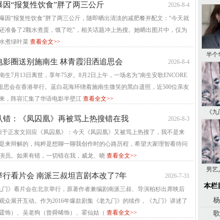
曝因“报复性饮食”胖了两三公斤
2026-8-4
曝因“报复性饮食”胖了两三公斤，随即晒出清淡的减肥餐并配文：“今天就
还准备了2颗水煮蛋，饿了吃”，相关话题冲上热搜。她晒出图片中，仅为
水煮绿叶菜
查看全文>>
半个
电影圈送别施南生 林青霞泪洒追思会
2026-8-4
生7月13日离世，享年75岁。8月2日上午，一场名为“南生安歌ENCORE
”的追思会在香港举行。蓝白花海环绕着施南生微笑的黑白遗照，近500位亲友
来，阵容汇集了华语电影半壁江
查看全文>>
《九
认错：《凤囚凰》再被骂上热搜错在我
2026-8-3
导演于正发文回应《凤囚凰》：今天《凤囚凰》又被骂上热搜了，我不是来
是来辩解的，纯粹是想聊一聊我创作时的心路历程，希望大家理智看待问
演员。如果有错，一切错在我，威龙、晓
查看全文>>
男艺
举行看片会 南派三叔坦言剧本改了7年
2026-7-31
本栏
《九门》看片会在北京举行，原著作者兼编剧南派三叔、导演柏杉出席映后
杨
观众展开互动。作为2016年爆款剧集《老九门》的续作，《九门》讲述了
霆饰）、吴老狗（曾舜晞饰）、霍仙姑（
查看全文>>
歌