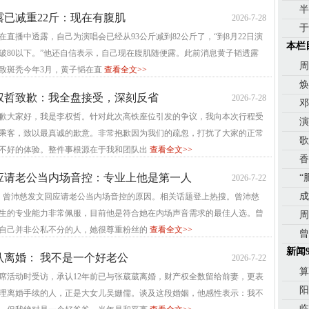
半
露已减重22斤：现在有腹肌
2026-7-28
于
在直播中透露，自己为演唱会已经从93公斤减到82公斤了，“到8月22日演
本栏
破80以下。”他还自信表示，自己现在腹肌随便露。此前消息黄子韬透露
致斑秃今年3月，黄子韬在直
查看全文>>
焕
权哲致歉：我全盘接受，深刻反省
2026-7-28
邓
歉大家好，我是李权哲。针对此次高铁座位引发的争议，我向本次行程受
演
乘客，致以最真诚的歉意。非常抱歉因为我们的疏忽，打扰了大家的正常
歌
不好的体验。整件事根源在于我和团队出
查看全文>>
香
应请老公当内场音控：专业上他是第一人
“
2026-7-22
成
晨，曾沛慈发文回应请老公当内场音控的原因。相关话题登上热搜。曾沛慈
生的专业能力非常佩服，目前他是符合她在内场声音需求的最佳人选。曾
周
自己并非公私不分的人，她很尊重粉丝的
查看全文>>
曾
新闻
认离婚： 我不是一个好老公
2026-7-22
算
出席活动时受访，承认12年前已与张葳葳离婚，财产权全数留给前妻，更表
阳
理离婚手续的人，正是大女儿吴姗儒。谈及这段婚姻，他感性表示：我不