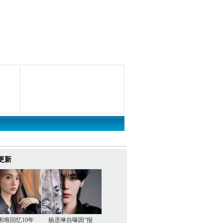
更新
韦唯回忆10年
杨丞琳自曝因“报