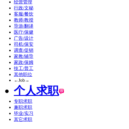
经营管理
行政/文秘
客服/餐饮
教师/教授
导游/翻译
医疗/保健
广告/设计
司机/保安
调查/促销
家教/辅导
家政/保姆
技工/普工
其他职位
←Job→
个人求职
专职求职
兼职求职
毕业/实习
其它求职