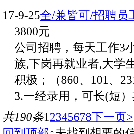
17-9-25
全/兼皆可/招聘
3800
元
公司招聘，每天工作3
族,下岗再就业者,大学生
积极；（860、101、
3.一经录用，可长(短）
共190条
1
2
3
4
5
6
7
8
下一页>
回到顶部↑
未找到想要的