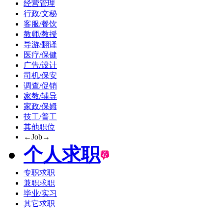
经营管理
行政/文秘
客服/餐饮
教师/教授
导游/翻译
医疗/保健
广告/设计
司机/保安
调查/促销
家教/辅导
家政/保姆
技工/普工
其他职位
←Job→
个人求职
专职求职
兼职求职
毕业/实习
其它求职