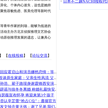
系异化、个体内心迷失，这也是她持
将聚焦容貌焦虑、医美伦理等新时代
等青年作家的到场，能够为低迷的
。活动主办方北京侦探推理文艺协会
推动原创推理发展的遗志，让兼具心
】 【
在线投稿
】 【
论坛交流
】
霍震霆回应霍启山和演员娜然恋情：等他自己答
papi酱首谈原生家庭：父亲生性风流 父母老吵架
王菲、孙浩、翟子路现身谢霆锋西安演唱会
尹子维辟谣与徐冬冬离婚 称婚礼最快安排在11月
海瑟薇宣布怀孕 将迎来第3个孩子
工作室否认辛芷蕾“抢占C位”：遵循官方统筹安排
王力宏发文悼念黄大炜：谢了兄弟 我们再见