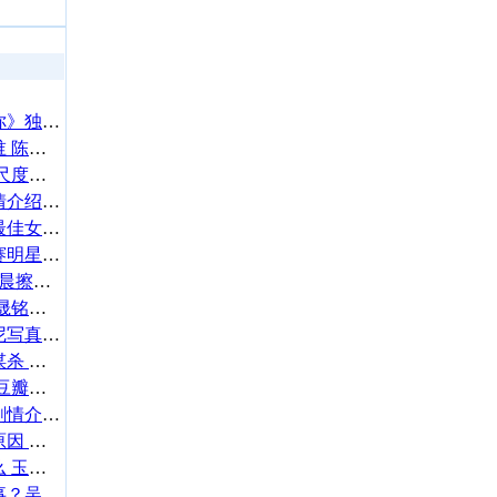
黄子韬全新单曲《想成为你》独家登陆腾讯音乐娱乐集团
抖音凌晨三点的演唱者是谁 陈硕子个人资料背景微博介绍
梁云菲个人资料 梁云飞大尺度曝光 自曝性行为时间细节
八卦神探3集、4集分集剧情介绍及预告
田海蓉获澳门国际电影节最佳女配 演技精湛当之无愧
赞多担任2024BDF宅舞大赛明星评委 程小时限定返场惊喜十足
sugar杨晨晨擦身 sugar杨晨晨擦身视频,sugar杨晨晨擦身60秒
何晟铭老婆是戴娇倩吗 何晟铭老婆家庭背景个人资料曝光
林志玲成名前大尺度比基尼写真流出！爆乳露半球双腿大开
女子深夜尖叫身亡是不是谋杀 揭秘死亡原因
江湖儿女好看吗 江湖儿女豆瓣影评
美人制造19集、20集分集剧情介绍及预告 阿九苏莲衣换心
聂鑫车祸现场照片及车祸原因 聂鑫因车祸旧伤去世 揭秘聂鑫个人资料背景照片
四十九日祭玉墨结局是什么 玉墨历史原型是谁？人物介绍及结局
吴尊被批没才华是怎么回事？吴尊回应靠子女走红被赞情商高