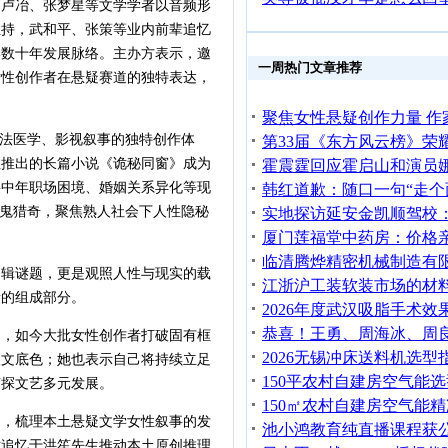
，卢冶、张梦星等文学学者以音频形
主持，武和平、张策等业内前辈追忆
学数十年发展脉络。主办方表示，邀
一周热门文章推荐
女性创作者在悬疑赛道的独特表达，
法医学、影视叙事的独特创作体
社推出的长篇小说《诡秘同窗》成为
将中年职场困境、婚姻关系异化等现
神鬼猎奇，聚焦熟人社会下人性隐秘
辑谜题，更是观照人性与现实的载
量的组成部分。
，如今大批女性创作者打破固有框
人文底色；她也表示自己将持续立足
侦探文艺多元发展。
，梳理本土悬疑文学女性叙事的发
时追忆于洪笙先生推动本土原创推理