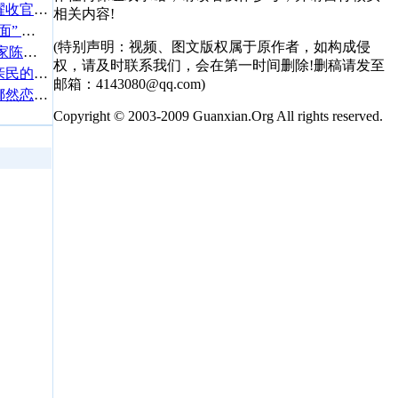
第33届《东方风云榜》荣耀收官 刘宇宁斩获四奖成全场最大赢家
相关内容!
韩红道歉：随口一句“走个面” 过于轻率随意
(特别声明：视频、图文版权属于原作者，如构成侵
聚焦女性悬疑创作力量 作家陈忱受邀出席于洪笙先生逝世十周年纪念活动
权，请及时联系我们，会在第一时间删除!删稿请发至
厦门莲福堂中药房：价格亲民的社区健康守护者
邮箱：4143080@qq.com)
霍震霆回应霍启山和演员娜然恋情：等他自己答
Copyright © 2003-2009 Guanxian.Org All rights reserved.