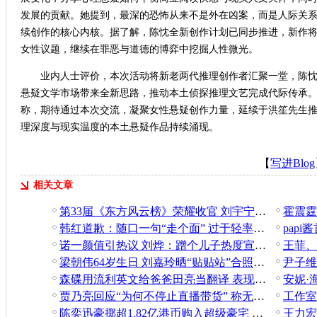
发展的贡献。她提到，最深的恐怖从来不是外在凶案，而是人际关
续创作的核心内核。据了解，陈忱全新创作计划已同步推进，新作
女性议题，继续在罪恶与道德的博弈中挖掘人性微光。
业内人士评价，本次活动将新老两代推理创作者汇聚一堂，陈忱
悬疑文学市场带来全新思路，推动本土侦探推理文艺完成代际传承
称，期待通过本次交流，凝聚女性悬疑创作力量，延续于洪笙先生
理深度与现实温度的本土悬疑作品持续涌现。
【
写进Blog
相关文章
第33届《东方风云榜》荣耀收官 刘宇宁斩获四奖成全场最大赢家
韩红道歉：随口一句“走个面” 过于轻率随意
诺一颜值引热议 刘烨：蹭个儿子热度宣传电影
梁朝伟64岁生日 刘嘉玲晒“贴贴站”合照告白
森碟用流利英文给爸爸田亮当翻译 表现大方
安妮·
贾乃亮回应“为何不停止直播带货” 称无戏可拍
陈奕迅豪掷超1.82亿港币购入超级豪宅 引发热议