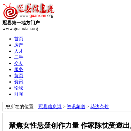
冠县第一地方门户
www.guanxian.org
首页
房产
人才
二手
交友
服务
黄页
资讯
论坛
群聊
您所在的位置：
冠县信息港
>
资讯频道
>
花边杂烩
聚焦女性悬疑创作力量 作家陈忱受邀