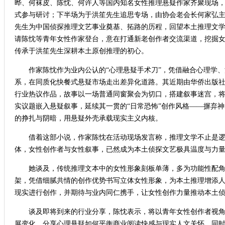
晔、何袜皮、陈忱、何许人等国内知名女性推理悬疑作家齐聚现场
式参与研讨；下半场为于洪笙先生追思专场，由协会老会长何家弘
先生为中国侦探推理文艺事业奠基、拓路的历程，回望本土推理文
请陈忱等青年女性作家登台，意在打通新老创作者交流渠道，挖掘
传承于洪笙先生深耕本土原创推理的初心。
作家陈忱作为业内公认的“心理悬疑手术刀”，凭借融合心理学、
系，在同质化快餐式悬疑市场走出差异化道路。其近期由华侨出版
行业热议作品，故事以一场普通同窗聚会为切口，搭建叙事迷宫，
实议题嵌入悬疑叙事，延续其一贯的“日常恐怖”创作风格——摒弃
的挣扎与阴暗，用悬疑外壳承载现实主义内核。
借着这部小说，作家陈忱在活动现场发言称，推理文学不止是逻
体，女性创作者与女性叙事，已然成为本土侦探文艺极具温度与力
她谈及，传统推理文本中的女性形象刻板单薄，多为功能性配角
架，凭借细腻共情的创作优势书写立体女性形象，为本土推理增添
现实进行创作，并期待与业内同仁携手，让女性创作力量推动本土
谈及即将到来的行业分享，陈忱表示，将以青年女性创作者视角
展变化，分享心理悬疑如何平衡商业阅读快感与现实人文关怀，同