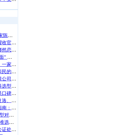
聚焦女性悬疑创作力量 作家陈忱受邀出席于洪笙先生逝世十周年纪念活动
第33届《东方风云榜》荣耀收官 刘宇宁斩获四奖成全场最大赢家
霍震霆回应霍启山和演员娜然恋情：等他自己答
韩红道歉：随口一句“走个面” 过于轻率随意
实地探访延安金凯顺驾校：一家陕北驾培机构的标准化实践
厦门莲福堂中药房：价格亲民的社区健康守护者
临清腾烨精密机械制造有限公司 年产1.2万吨铸件技术升级改造项目验收公示
江浙沪工装软装市场的材料选型逻辑与空间功能再造
2026年度武汉吸脂手术效果口碑医美机构
恭喜！王勇、周海冰、周良洛、李娟等夺得2025拼图小程序前80席位
2026无锡冲床送料机选型指南：技术实测与口碑对比
150平农村自建房空气能选型对照表｜采暖制冷全场景配置指南
150㎡农村自建房空气能精准选型指南:4大场景+5个法则
池小鸿教育纯直播课程获公证处公证，开创在线教育行业“真直播”认证先河