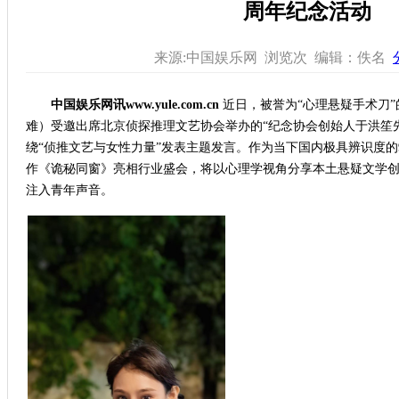
周年纪念活动
来源:中国娱乐网 浏览
次 编辑：佚名
中国娱乐网讯www.yule.com.cn
近日，被誉为“心理悬疑手术刀”
难）受邀出席北京侦探推理文艺协会举办的“纪念协会创始人于洪笙
绕“侦推文艺与女性力量”发表主题发言。作为当下国内极具辨识度的
作《诡秘同窗》亮相行业盛会，将以心理学视角分享本土悬疑文学
注入青年声音。