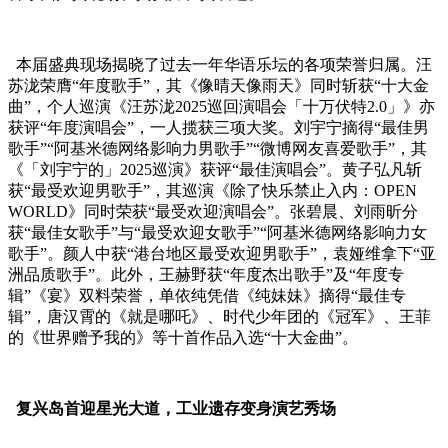
本届盛典现场揭晓了过去一年华语乐坛的各项荣誉归属。汪
苏泷荣膺“年度歌手”，其《像晴天像雨天》同时斩获“十大金
曲”，个人巡演《汪苏泷2025巡回演唱会「十万伏特2.0」》亦
获评“年度演唱会”，一人揽获三项大奖。刘宇宁摘得“最佳男
歌手”“阿基米德网络影响力男歌手”“微博网友喜爱歌手”，其
《「刘宇宁的」2025巡演》获评“最佳演唱会”。黄子弘凡斩
获“最受欢迎男歌手”，其巡演《除了快乐禁止入内：OPEN
WORLD》同时荣获“最受欢迎演唱会”。张碧晨、刘雨昕分
获“最佳女歌手”与“最受欢迎女歌手”“阿基米德网络影响力女
歌手”。颜人中获“港台地区最受欢迎男歌手”，袁娅维拿下“亚
洲品质歌手”。此外，王赫野获“年度杰出歌手”及“年度专
辑”《宴》双料荣誉，单依纯凭借《纯妹妹》摘得“最佳专
辑”，唐汉霄的《就是哪吒》、时代少年团的《冠军》、王菲
的《世界赠予我的》等十首作品入选“十大金曲”。
复兴岛首迎星光大道，工业遗存变身演艺秀场