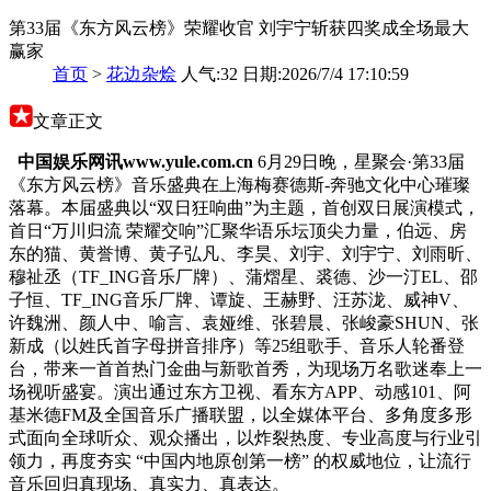
第33届《东方风云榜》荣耀收官 刘宇宁斩获四奖成全场最大
赢家
首页
>
花边杂烩
人气:32 日期:2026/7/4 17:10:59
文章正文
中国娱乐网讯www.yule.com.cn
6月29日晚，星聚会·第33届
《东方风云榜》音乐盛典在上海梅赛德斯-奔驰文化中心璀璨
落幕。本届盛典以“双日狂响曲”为主题，首创双日展演模式，
首日“万川归流 荣耀交响”汇聚华语乐坛顶尖力量，伯远、房
东的猫、黄誉博、黄子弘凡、李昊、刘宇、刘宇宁、刘雨昕、
穆祉丞（TF_ING音乐厂牌）、蒲熠星、裘德、沙一汀EL、邵
子恒、TF_ING音乐厂牌、谭旋、王赫野、汪苏泷、威神V、
许魏洲、颜人中、喻言、袁娅维、张碧晨、张峻豪SHUN、张
新成（以姓氏首字母拼音排序）等25组歌手、音乐人轮番登
台，带来一首首热门金曲与新歌首秀，为现场万名歌迷奉上一
场视听盛宴。演出通过东方卫视、看东方APP、动感101、阿
基米德FM及全国音乐广播联盟，以全媒体平台、多角度多形
式面向全球听众、观众播出，以炸裂热度、专业高度与行业引
领力，再度夯实 “中国内地原创第一榜” 的权威地位，让流行
音乐回归真现场、真实力、真表达。