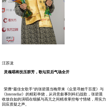
汪苏泷
灵魂唱将技压群芳，歌坛双后气场全开
荣膺“最佳女歌手”的张碧晨当晚带来《众里寻她千百度》与
《Interstellar》的精彩串烧，从诗意叙事到科幻战歌，张碧晨
收放自如的演唱在细腻与高亢之间精准掌控每寸情绪，用实力
回应质疑之声。