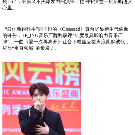
烧自己，细腻又不失爆发力的演绎，把曲中深意一层层唱进人
心里。
“最佳新锐歌手”邵子恒的《Obsessed》舞台尽显新生代偶像
的锋芒；TF_ING音乐厂牌则获评“年度最具影响力音乐厂
牌”，一曲《夏一次再离开》让台下粉丝应援声浪此起彼伏，
尽显“垂直领域”的爆发力。