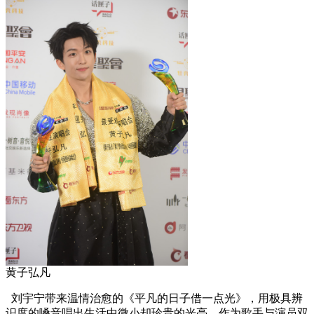
黄子弘凡
刘宇宁带来温情治愈的《平凡的日子借一点光》，用极具辨
识度的嗓音唱出生活中微小却珍贵的光亮。作为歌手与演员双