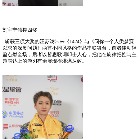
刘宇宁独揽四奖
斩获三项大奖的汪苏泷带来《1424》与《问你一个人类梦寐
以求的深奥问题》两首不同风格的作品串联舞台，前者律动轻
盈点燃全场，后者以哲思歌词叩击人心，把他在旋律把控与主
题表达上的游刃有余展现得淋漓尽致。