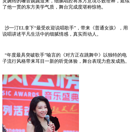
灵婉转的嗓音娓娓道来，细腻唱腔将东方意境尽数诠释，延续
了他一贯的东方美学气质，舞台完成度堪称惊艳。
沙一汀EL拿下“最受欢迎说唱歌手”，带来《普通女孩》，用
说唱讲述平凡生活中的细腻情感，真实而动人。
“年度最具突破歌手”喻言的《对方正在跳舞中》以独特的电
子流行风格带来耳目一新的听觉体验，舞台表现力愈发成熟。