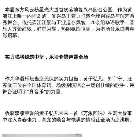
本届东方风云榜星光大道首次落地复兴岛船台公园。作为黄
浦江上唯一内陆岛屿，复兴岛正着力打造全球创客岛与演艺首
秀舞台。依托滨江江景与工业遗存风貌，20余组华语歌手、音
乐人齐聚红毯，群星闪耀，热闹氛围拉满，为本场音乐盛典精
彩启幕。
实力唱将稳筑中坚，乐坛脊梁声震全场
作为华语乐坛当之无愧的实力担当，黄子弘凡、刘宇宁、汪
苏泷三位在全国体育馆、场级别演唱会中屡创佳绩的歌手，用
舞台证明了“真音乐”的力量。
收获双项荣誉的黄子弘凡带来一首《万象回响》在宏大叙事
中注入青春张力，高亢的嗓音与饱满的情感让全场为之沸腾。