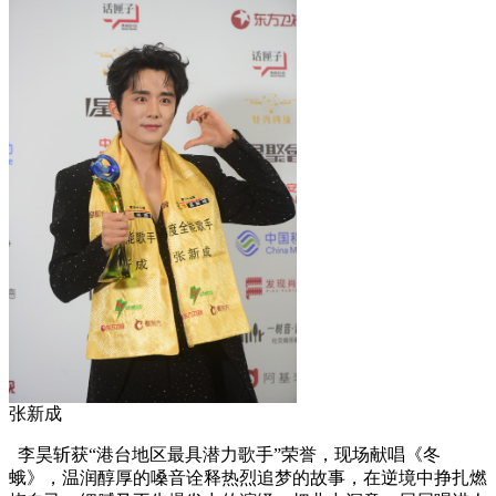
张新成
李昊斩获“港台地区最具潜力歌手”荣誉，现场献唱《冬
蛾》，温润醇厚的嗓音诠释热烈追梦的故事，在逆境中挣扎燃