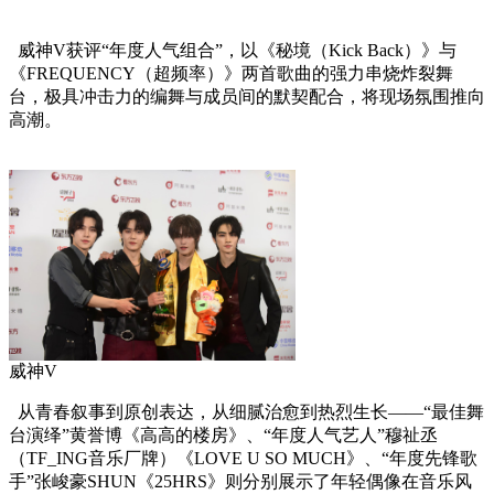
威神V获评“年度人气组合”，以《秘境（Kick Back）》与
《FREQUENCY（超频率）》两首歌曲的强力串烧炸裂舞
台，极具冲击力的编舞与成员间的默契配合，将现场氛围推向
高潮。
威神V
从青春叙事到原创表达，从细腻治愈到热烈生长——“最佳舞
台演绎”黄誉博《高高的楼房》、“年度人气艺人”穆祉丞
（TF_ING音乐厂牌）《LOVE U SO MUCH》、“年度先锋歌
手”张峻豪SHUN《25HRS》则分别展示了年轻偶像在音乐风