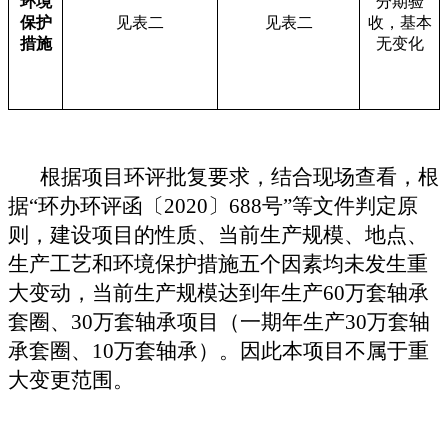
环境
分期验
保护
见表
二
见表
二
收，基本
措施
无变化
根据项目环评批复要求，结合现场查看，
根
据
“环办环评函〔2020〕688号”等文件判定原
则，
建设项目的性质、当前生产规模、地点、
生产工艺和环境保护措施五个因素均未发生重
大变动，当前生产规模达到
年生产
60万套轴承
套圈、30万套轴承项目（
一期
年生产
3
0万套轴
承套圈、
1
0万套轴承）
。因此本项目不属于重
大变更范围。