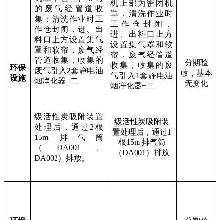
机上部为密闭机
的废气经管道收
罩，清洗作业时
集；清洗作业时工
工作仓封闭，
作仓封闭，进、出
进、出料口上方
料口上方设置集气
设置集气罩和软
罩和软帘，废气经
帘，废气经管道
管道收集，收集的
分期验
收集，收集的废
环保
废气引入
2
套静电油
收，基本
气引入
1
套静电油
设施
烟净化器
+
二
无变化
烟净化器
+
二
级活性炭吸附装置
级活性炭吸附装
处理后，通过
2
根
置处理后，通过
1
15m
排气筒
根
15m
排气筒
（
DA001
、
（
DA001
）排放
DA002
）排放。