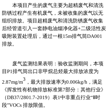
本项目产生的废气主要为超精废气
和
清洗
防锈过程产生有机废气，未被收集的废气以无
组织排放。项目超精废气和清洗防锈废气收集
后经管道引入
一套静电油烟净化器
+二级活性炭
吸附装置处理后，通过
一
根
15m排气筒DA001
排放。
废气监测结果表明：验收监测期间，本项
目
P1
排气筒
出口非甲烷总烃
最大排放浓度为
3
2.87
mg/m
，最大排放速率为
0.0
06
kg/h
，
满足
《挥发性有机物排放标准第
7部分：其他行业》
（DB37/2801.7-2019）表1中非重点行业“Ⅱ时
段”VOCs 排放限值
。