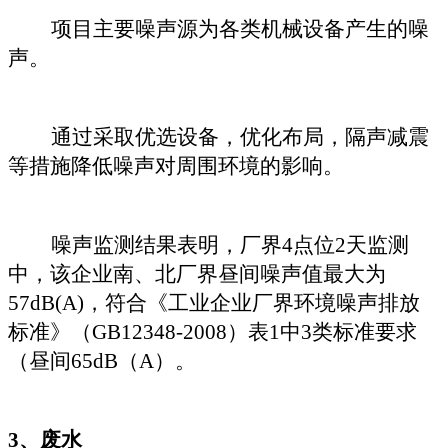
项目主要噪声源为各类机械设备
产生的噪
声
。
通过采取优选设备，优化布局，隔声减震
等措施降低噪声对周围环境的影响。
噪声监测结果表明，厂界
4
点位
2天监测
中，该企业
南、北
厂界昼间噪声值
最大
为
57
dB(A)
，
符合《工业企业厂界环境噪声排放
标准》（
GB12348-2008）表1中3类标准要求
（昼间65dB（A）。
3、废水