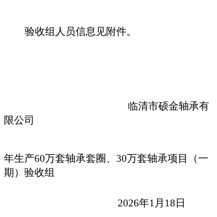
验收组人员信息见附件。
临清市硕金轴承有
限公司
年生产
60
万套轴承套圈、
30
万套轴承项目（
一
期）
验收组
20
26
年
1
月
18
日