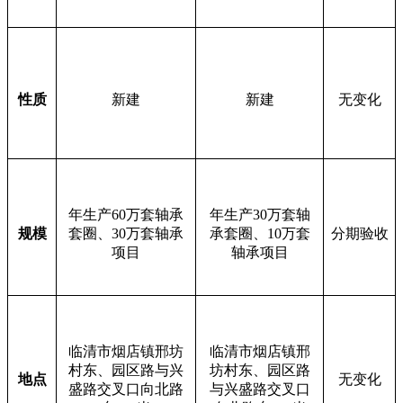
性质
新建
新建
无变化
年生产
60
万套轴承
年生产
3
0
万套轴
规模
套圈、
30
万套轴承
承套圈、
1
0
万套
分期验收
项目
轴承项目
临清市烟店镇邢坊
临清市烟店镇邢
村东、园区路与兴
坊村东、园区路
地点
无变化
盛路交叉口向北路
与兴盛路交叉口