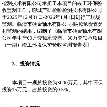
检测技术有限公司
承担了本项目的竣工环保验
收监测工作，
聊城产研检验检测技术有限公司
于
20
25
年
12
月
31
日
-
2026
年
1
月
1
日进
行了现场
监测。
临清市硕金轴承有限公司
根据
现场情况
和
监测的结果，编制了《
临清市硕金轴承有限
公司年生产
60
万套轴承套圈、
30
万套轴承项目
（
一期）
竣工环境保护验收监测报告
表
》。
3、投资情况
本项目
一期
总投资为
3000
万元，其中环保
投资
15
万元，占总投资的
0.5
%。