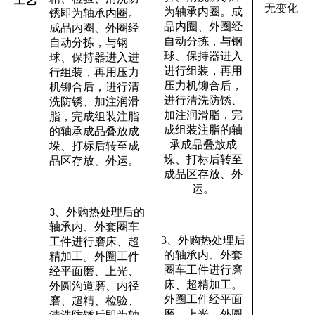
工艺
无变化
为轴承内圈。成
锈即为轴承内圈。
品内圈、外圈经
成品内圈、外圈经
自动分拣，与钢
自动分拣，与钢
球、保持器进入
球、保持器进入进
进行组装，再用
行组装，再用压力
压力机铆合后，
机铆合后，进行清
进行清洗防锈、
洗防锈、加注润滑
加注润滑脂，完
脂，完成组装注脂
成组装注脂的轴
的轴承成品叠放成
承成品叠放成
垛、打标后转至成
垛、打标后转至
品区存放、外运。
成品区存放、外
运。
、外购热处理后的
3
轴承内、外套圈车
3
、外购热处理后
工件进行磨床、超
的轴承内、外套
精加工。外圈工件
圈车工件进行磨
经平面磨、上光、
床、超精加工。
外圆沟道磨、内径
外圈工件经平面
磨、超精、检验、
磨、上光、外圆