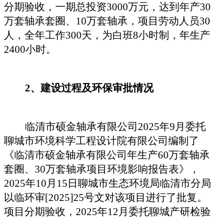
分期验收，一期总投资3000万元，达到年产30
万套轴承套圈、10万套轴承，项目劳动人员30
人，全年工作300天，为白班8小时制，年生产
2400小时。
2、建设过程及环保审批情况
临清市硕金轴承有限公司
20
25
年
9
月委托
聊城市环境科学工程设计院有限公司
编制了
《
临清市硕金轴承有限公司年生产
60
万套轴承
套圈、
30
万套轴承项目
环境影响报告表》，
20
25
年
10
月
15
日
聊城市生态环境局临清市分局
以
临环审
[2025]25
号
文对该项目进行了批复。
项目分期验收，
2025
年
12
月委托聊城产研检验