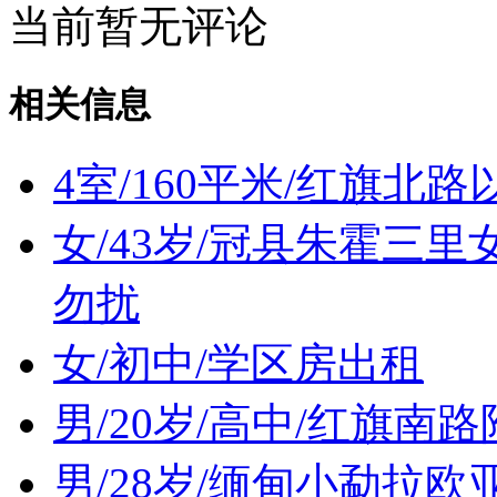
当前暂无评论
相关信息
4室/160平米/红旗北
女/43岁/冠县朱霍三里
勿扰
女/初中/学区房出租
男/20岁/高中/红旗南
男/28岁/缅甸小勐拉