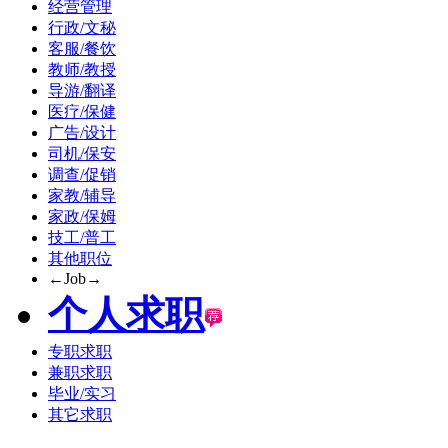
经营管理
行政/文秘
客服/餐饮
教师/教授
导游/翻译
医疗/保健
广告/设计
司机/保安
调查/促销
家教/辅导
家政/保姆
技工/普工
其他职位
←Job→
个人求职
专职求职
兼职求职
毕业/实习
其它求职