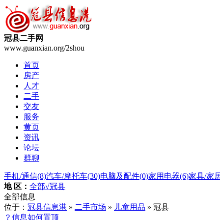
冠县二手网
www.guanxian.org/2shou
首页
房产
人才
二手
交友
服务
黄页
资讯
论坛
群聊
手机/通信
(8)
汽车/摩托车
(30)
电脑及配件
(0)
家用电器
(6)
家具/家
地 区：
全部
√冠县
全部信息
位于：
冠县信息港
»
二手市场
»
儿童用品
» 冠县
？信息如何置顶