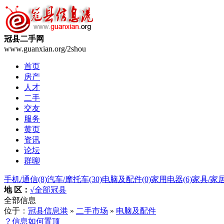
冠县二手网
www.guanxian.org/2shou
首页
房产
人才
二手
交友
服务
黄页
资讯
论坛
群聊
手机/通信
(8)
汽车/摩托车
(30)
电脑及配件
(0)
家用电器
(6)
家具/家
地 区：
√全部
冠县
全部信息
位于：
冠县信息港
»
二手市场
»
电脑及配件
？信息如何置顶