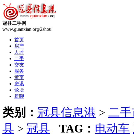
冠县二手网
www.guanxian.org/2shou
首页
房产
人才
二手
交友
服务
黄页
资讯
论坛
群聊
类别：
冠县信息港
>
二手
县
>
冠县
TAG：
电动车