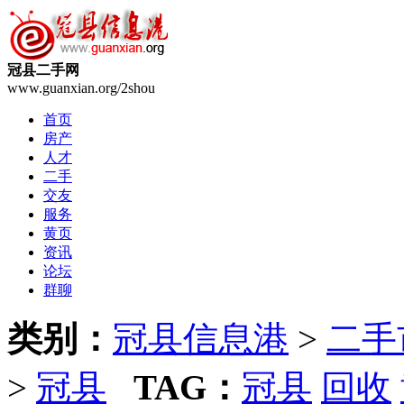
冠县二手网
www.guanxian.org/2shou
首页
房产
人才
二手
交友
服务
黄页
资讯
论坛
群聊
类别：
冠县信息港
>
二手
>
冠县
TAG：
冠县
回收