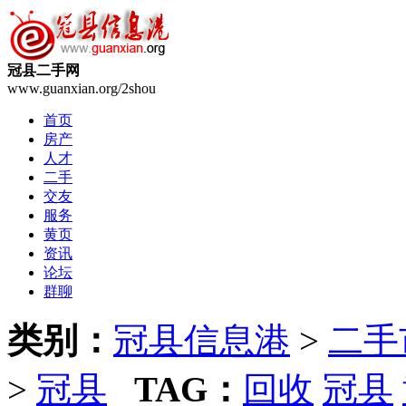
冠县二手网
www.guanxian.org/2shou
首页
房产
人才
二手
交友
服务
黄页
资讯
论坛
群聊
类别：
冠县信息港
>
二手
>
冠县
TAG：
回收
冠县