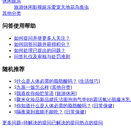
休闲娱乐
旅游休闲
影视娱乐
爱宠天地
花鸟鱼虫
其他分类
问答使用帮助
如何提问并使更多人关注？
如何回答问题并获得积分？
如何处理已提出的问题？
问答礼仪及审核与处罚准则
随机推荐
5
什么是人体必需的脂肪酸吗？
[
生活技巧
]
5
九蒸一饭怎么样
[
其他分类
]
5
我喜欢你灿烂笑语
[
旅游休闲
]
5
聚米化妆品新品婧氏洁面泡泡气垫BB霜活氧沁肌爆水乳
5
你知道什么是人体必需的脂肪酸吗？
[
日常保健
]
5
隔夜菜到底能不能吃？
[
日常保健
]
更多问题»
待解决的提问
已解决的提问
热点的提问