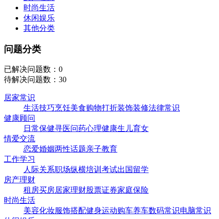
时尚生活
休闲娱乐
其他分类
问题分类
已解决问题数：0
待解决问题数：30
居家常识
生活技巧
烹饪美食
购物打折
装饰装修
法律常识
健康顾问
日常保健
寻医问药
心理健康
生儿育女
情爱交流
恋爱婚姻
两性话题
亲子教育
工作学习
人际关系
职场纵横
培训考试
出国留学
房产理财
租房买房
居家理财
股票证券
家庭保险
时尚生活
美容化妆
服饰搭配
健身运动
购车养车
数码常识
电脑常识