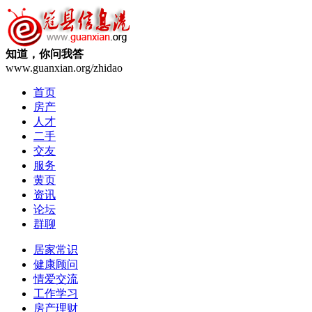
知道，你问我答
www.guanxian.org/zhidao
首页
房产
人才
二手
交友
服务
黄页
资讯
论坛
群聊
居家常识
健康顾问
情爱交流
工作学习
房产理财