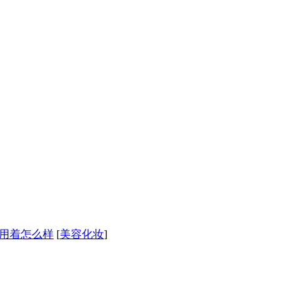
用着怎么样
[
美容化妆
]