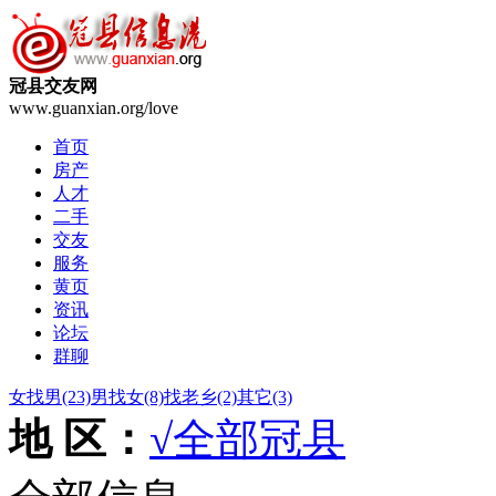
冠县交友网
www.guanxian.org/love
首页
房产
人才
二手
交友
服务
黄页
资讯
论坛
群聊
女找男
(23)
男找女
(8)
找老乡
(2)
其它
(3)
地 区：
√全部
冠县