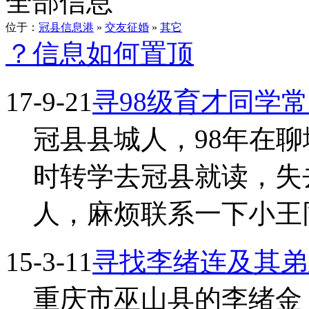
全部信息
位于：
冠县信息港
»
交友征婚
»
其它
？信息如何置顶
17-9-21
寻98级育才同学
冠县县城人，98年在
时转学去冠县就读，失
人，麻烦联系一下小王同
15-3-11
寻找李绪连及其弟
重庆市巫山县的李绪金