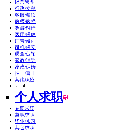
经营管理
行政/文秘
客服/餐饮
教师/教授
导游/翻译
医疗/保健
广告/设计
司机/保安
调查/促销
家教/辅导
家政/保姆
技工/普工
其他职位
←Job→
个人求职
专职求职
兼职求职
毕业/实习
其它求职