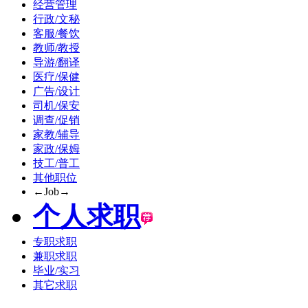
经营管理
行政/文秘
客服/餐饮
教师/教授
导游/翻译
医疗/保健
广告/设计
司机/保安
调查/促销
家教/辅导
家政/保姆
技工/普工
其他职位
←Job→
个人求职
专职求职
兼职求职
毕业/实习
其它求职