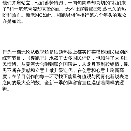
他们并肩站立，他们蓄势待跑，一句句简单却真切的“我们来
了”和一笔笔青涩却真挚的画，无不吐露着那些积蓄已久的热
盼和热血。新老MC如此，和跑男相伴相行第六个年头的观众
亦是如此。
作为一档无论从收视还是话题热度上都实打实堪称国民级别的
综艺节目，《奔跑吧》承载了太多国民记忆，也倾注了太多国
民情绪。从黄河大合唱到联合国演讲，从龙舟赛到鞍钢情，跑
男不断在质感和立意上做升级迭代，在创意和心意上刷新高
度，在节目创作的每一环寻找正能量价值观与网青化新锐表达
之间的最大公约数。全新一季的阵容官宣也遵循着同样的逻
辑。