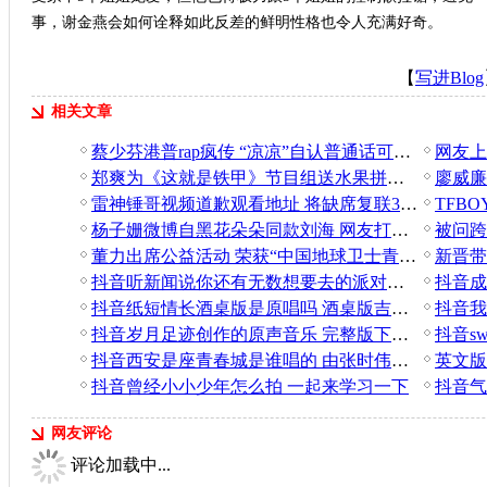
事，谢金燕会如何诠释如此反差的鲜明性格也令人充满好奇。
【
写进Blog
相关文章
蔡少芬港普rap疯传 “凉凉”自认普通话可以：一直都不烂
郑爽为《这就是铁甲》节目组送水果拼盘 被赞人美心善
雷神锤哥视频道歉观看地址 将缺席复联3上海发布会
杨子姗微博自黑花朵朵同款刘海 网友打趣：灵魂画手
董力出席公益活动 荣获“中国地球卫士青年奖倡导者”称号
抖音听新闻说你还有无数想要去的派对是什么歌 骗自己pt.2
抖音成
抖音纸短情长酒桌版是原唱吗 酒桌版吉他谱分享
抖音岁月足迹创作的原声音乐 完整版下载地址分享
抖音西安是座青春城是谁唱的 由张时伟演唱
英文版
抖音曾经小小少年怎么拍 一起来学习一下
网友评论
评论加载中...