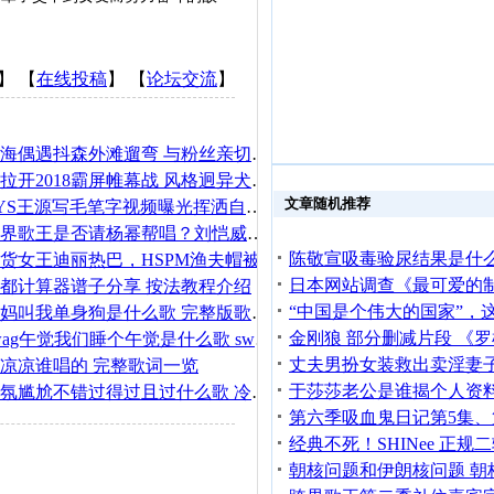
】 【
在线投稿
】 【
论坛交流
】
网友上海偶遇抖森外滩遛弯 与粉丝亲切握手尽显绅士风范
廖威廉拉开2018霸屏帷幕战 风格迥异犬系男好戏不停歇
文章随机推荐
TFBOYS王源写毛笔字视频曝光挥洒自如 双手修长实力吸睛
被问跨界歌王是否请杨幂帮唱？刘恺威开“黑”实力坑妻
新晋带货女王迪丽热巴，HSPM渔夫帽被她一戴迅速爆火！
都计算器谱子分享 按法教程介绍
抖音我妈叫我单身狗是什么歌 完整版歌词介绍
抖音swag午觉我们睡个午觉是什么歌 swag午觉歌词介绍
凉凉谁唱的 完整歌词一览
抖音气氛尴尬不错过得过且过什么歌 冷战歌词介绍