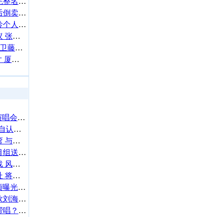
跨界歌王第二季补位嘉宾完整名单 首发任嘉伦尬舞江珊苗圃唱功惊人
安徽多名智障女子遭轮奸后倒卖引关注
权宁一女友是谁揭微博年龄个人资料 阿娇前男友权宁一与少女时代jessica疑好事将近
张朝阳简历老婆身价被热议 张朝阳躺枪吸毒事件
日本偶像团乃木坂46成员~卫藤美彩（卫藤美彩）拍杂志写真宣传自己的写真集
厦门4s店爆炸现场视频图片 厦门4s店爆炸人员伤亡人数
“姐姐”谢金燕现身马毓芬演唱会支持 “下衣失踪”美腿吸睛
蔡少芬港普rap疯传 “凉凉”自认普通话可以：一直都不烂
网友上海偶遇抖森外滩遛弯 与粉丝亲切握手尽显绅士风范
郑爽为《这就是铁甲》节目组送水果拼盘 被赞人美心善
廖威廉拉开2018霸屏帷幕战 风格迥异犬系男好戏不停歇
雷神锤哥视频道歉观看地址 将缺席复联3上海发布会
TFBOYS王源写毛笔字视频曝光挥洒自如 双手修长实力吸睛
杨子姗微博自黑花朵朵同款刘海 网友打趣：灵魂画手
被问跨界歌王是否请杨幂帮唱？刘恺威开“黑”实力坑妻