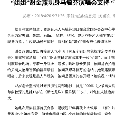
“姐姐”谢金燕现身马毓芬演唱会支持 
发布：2018/4/20 9:31:36 来源:冠县信息港 浏览
次 
据台湾媒体报道，资深音乐人马毓芬18日在台北国际会议中心举
含王力宏夫妇、陶喆、Selina、哈林、品冠、曾之乔等艺人都坐在
现身力挺，引起现场粉丝惊呼，特别的是“姐姐”谢金燕也低调到场
谢金燕18日传出将接演人气小说《有五个姐姐的我就注定要单身了啊
云》掌握独家消息，“姐姐”谢金燕确定演出其中一位“姐姐”，而且电
到演唱会现场，穿着一身红衣、短裤，晒出修长美腿，被问是否拍
给关键人物柴智屏的群星瑞智，被问及跟马毓芬的连结，她透露演
唱会，后来发现是愚人节玩笑，被问是否真的会开唱？她笑说：“那
43岁谢金燕出道以来只演过两部电影，就是1990年《少爷当大兵
印象较深的是她17岁在《新七龙珠》里饰演“丫头”，对龟仙人跳艳
大。
她此次跟柴智屏首度合作，是睽违27年再跃上大银幕，《有》片
受家中5个姐姐宠爱，但他也得极力跟5个姐姐的控制欲拉锯，避免