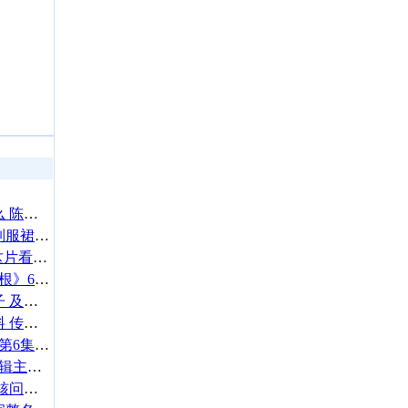
陈敬宣吸毒验尿结果是什么 陈敬宣年龄多大了家庭背景受关注
日本网站调查《最可爱的制服裙长度》~比超迷你更有人气的竟然是…
“中国是个伟大的国家”，这片看完不是滋味
金刚狼 部分删减片段 《罗根》6删减片段曝光！ 神秘男孩能力吓歪网友
丈夫男扮女装救出卖淫妻子 及其被骗卖淫全过程
于莎莎老公是谁揭个人资料 传与男友陈启桓结婚
第六季吸血鬼日记第5集、第6集分集剧情介绍及预告
经典不死！SHINee 正规二辑主打歌〈Lucifer〉 获选为同名美剧配乐
朝核问题和伊朗核问题 朝核问题面临摊牌 朝核最新进展