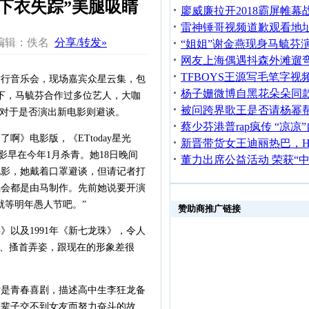
“下衣失踪”美腿吸睛
编辑：佚名
分享/转发»
行音乐会，现场嘉宾众星云集，包
台下，马毓芬合作过多位艺人，大咖
，对于是否演出新电影则避谈。
》电影版，《ETtoday星光
影早在今年1月杀青。她18日晚间
电影，她戴着口罩避谈，但请记者打
唱会都是由马制作。先前她说要开演
就等明年愚人节吧。”
赞助商推广链接
》以及1991年《新七龙珠》，令人
舞、搔首弄姿，跟现在的形象差很
是青春喜剧，描述高中生李狂龙备
一辈子交不到女友而努力奋斗的故