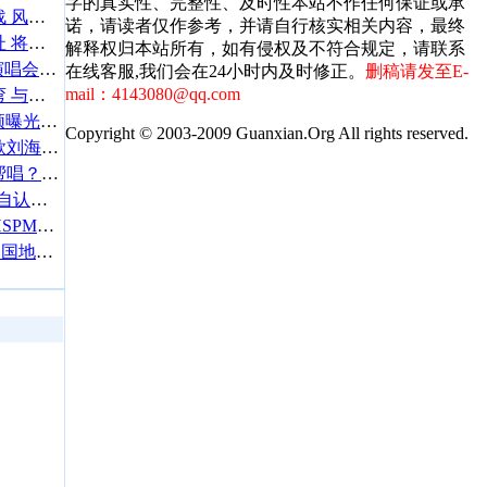
字的真实性、完整性、及时性本站不作任何保证或承
廖威廉拉开2018霸屏帷幕战 风格迥异犬系男好戏不停歇
诺，请读者仅作参考，并请自行核实相关内容，最终
雷神锤哥视频道歉观看地址 将缺席复联3上海发布会
解释权归本站所有，如有侵权及不符合规定，请联系
“姐姐”谢金燕现身马毓芬演唱会支持 “下衣失踪”美腿吸睛
在线客服,我们会在24小时内及时修正。
删稿请发至E-
mail：4143080@qq.com
网友上海偶遇抖森外滩遛弯 与粉丝亲切握手尽显绅士风范
TFBOYS王源写毛笔字视频曝光挥洒自如 双手修长实力吸睛
Copyright © 2003-2009 Guanxian.Org All rights reserved.
杨子姗微博自黑花朵朵同款刘海 网友打趣：灵魂画手
被问跨界歌王是否请杨幂帮唱？刘恺威开“黑”实力坑妻
蔡少芬港普rap疯传 “凉凉”自认普通话可以：一直都不烂
新晋带货女王迪丽热巴，HSPM渔夫帽被她一戴迅速爆火！
董力出席公益活动 荣获“中国地球卫士青年奖倡导者”称号