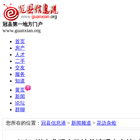
冠县第一地方门户
www.guanxian.org
首页
房产
人才
二手
交友
服务
知道
黄页
新闻
论坛
群聊
您所在的位置：
冠县信息港
>
新闻频道
>
花边杂烩