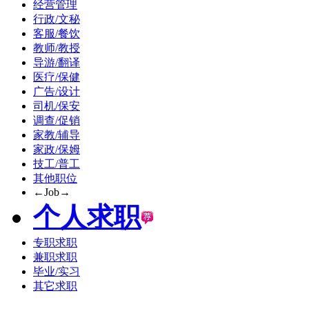
经营管理
行政/文秘
客服/餐饮
教师/教授
导游/翻译
医疗/保健
广告/设计
司机/保安
调查/促销
家教/辅导
家政/保姆
技工/普工
其他职位
←Job→
个人求职
专职求职
兼职求职
毕业/实习
其它求职