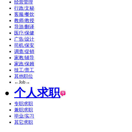
经营管理
行政/文秘
客服/餐饮
教师/教授
导游/翻译
医疗/保健
广告/设计
司机/保安
调查/促销
家教/辅导
家政/保姆
技工/普工
其他职位
←Job→
个人求职
专职求职
兼职求职
毕业/实习
其它求职