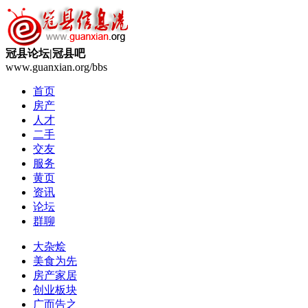
冠县论坛|冠县吧
www.guanxian.org/bbs
首页
房产
人才
二手
交友
服务
黄页
资讯
论坛
群聊
大杂烩
美食为先
房产家居
创业板块
广而告之