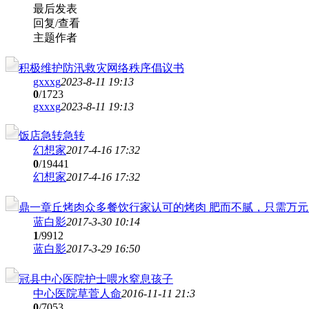
最后发表
回复/查看
主题作者
积极维护防汛救灾网络秩序倡议书
gxxxg
2023-8-11 19:13
0
/1723
gxxxg
2023-8-11 19:13
饭店急转急转
幻想家
2017-4-16 17:32
0
/19441
幻想家
2017-4-16 17:32
鼎一章丘烤肉众多餐饮行家认可的烤肉 肥而不腻，只需万
蓝白影
2017-3-30 10:14
1
/9912
蓝白影
2017-3-29 16:50
冠县中心医院护士喂水窒息孩子
中心医院草菅人命
2016-11-11 21:3
0
/7053