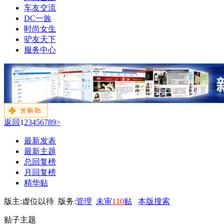
车友交流
DC一族
时尚女生
驴友天下
服务中心
返回
1
2
3
4
5
6
7
8
9
>
最新发表
最新主题
总回复榜
月回复榜
精华贴
版主:虚位以待 版务:
管理
未审
110
贴
本版搜索
贴子主题