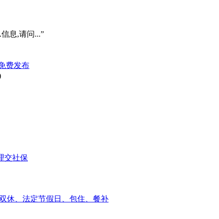
信息,请问...”
免费发布
)
理交社保
险一金、双休、法定节假日、包住、餐补