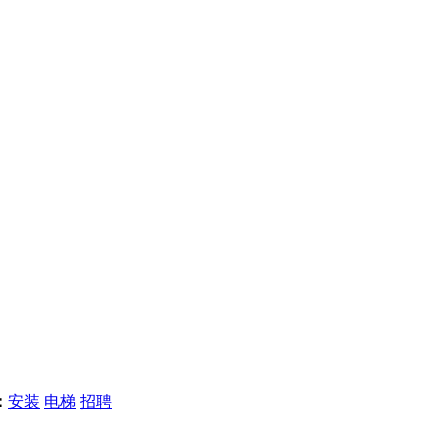
：
安装
电梯
招聘