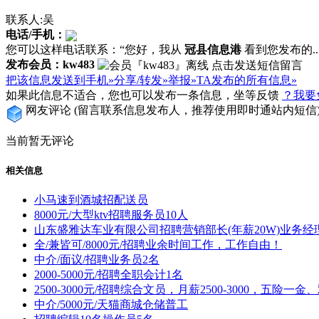
联系人:吴
电话/手机：
您可以这样电话联系：“您好，我从
冠县信息港
看到您发布的...
发布会员：kw483
把该信息发送到手机»
分享/转发»
举报»
TA发布的所有信息»
如果此信息不适合，您也可以发布一条信息，坐等反馈
？我要
网友评论
(留言联系信息发布人，推荐使用即时通站内短信
当前暂无评论
相关信息
小马速到酒城招配送员
8000元/大型ktv招聘服务员10人
山东盛雅达车业有限公司招聘营销部长(年薪20W)业务经
全/兼皆可/8000元/招聘业余时间工作，工作自由！
中介/面议/招聘业务员2名
2000-5000元/招聘全职会计1名
2500-3000元/招聘综合文员，月薪2500-3000，五
中介/5000元/天猫商城仓储普工