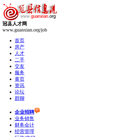
冠县人才网
www.guanxian.org/job
首页
房产
人才
二手
交友
服务
黄页
资讯
论坛
群聊
企业招聘
业务销售
财务会计
经营管理