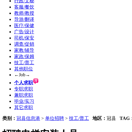
行政/文秘
客服/餐饮
教师/教授
导游/翻译
医疗/保健
广告/设计
司机/保安
调查/促销
家教/辅导
家政/保姆
技工/普工
其他职位
←Job→
个人求职
专职求职
兼职求职
毕业/实习
其它求职
类别：
冠县信息港
>
单位招聘
>
技工/普工
地区：
冠县
TAG