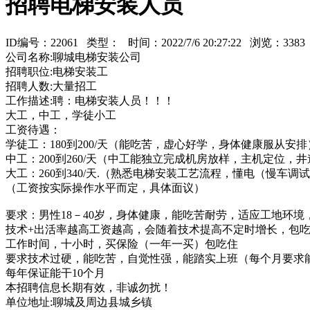
招聘电梯安装人员
ID编号：22061 类型：
时间：2022/7/6 20:27:22 浏览：33
公司名称:聊城电梯安装公司
招聘职位:电梯安装工
招聘人数:大量招工
工作描述:聘：电梯安装人员！！！
大工，中工，学徒小工
工资待遇：
学徒工：180到200/天（能吃苦，虚心好学，身体健康服从安排
中工：200到260/天（中工能独立完成机房放样，主机定位
大工：260到340/天.（熟悉电梯安装工艺流程，懂电（慢车
（工资按实际操作水平而定，具体面议）
要求：男性18－40岁，身体健康，能吃苦耐劳，适应工地环
技术+出活率越高工资越高，会随着技术提高不定时增长，包
工作时间，十小时，买保险（一年一买）包吃住
要求技术过硬，能吃苦，自觉性强，能踏实上班（每个月要求能
每年保证能干10个月
本招聘信息长期有效，非诚勿扰！
单位地址:聊城及周边县城乡镇