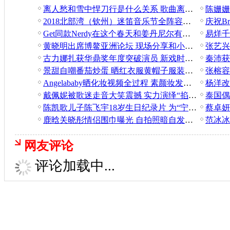
离人愁和雪中悍刀行是什么关系 歌曲离人愁是写给雪中的吗
陈姗姗
2018北部湾（钦州）迷笛音乐节全阵容时间表
Get同款Nerdy在这个春天和姜丹尼尔有个约！
黄晓明出席博鳌亚洲论坛 现场分享和小海绵相处细节
古力娜扎获华鼎奖年度突破演员 新戏时尚女魔头引期待
景甜自嘲番茄炒蛋 晒红衣服黄帽子服装搭配照甜美可人
Angelababy晒化妆视频全过程 素颜妆发前后差别大么？
戴佩妮被歌迷走音大笑震撼 实力演绎“掐大腿也要唱完”
陈凯歌儿子陈飞宇18岁生日纪录片 为“宁缺”对自己够“狠”
鹿晗关晓彤情侣围巾曝光 自拍照暗自发糖网友受暴击
网友评论
评论加载中...