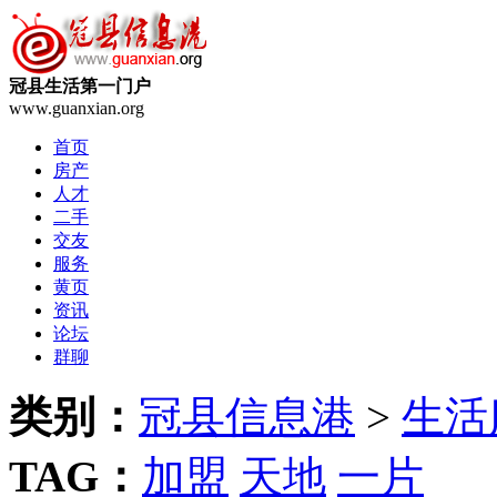
冠县生活第一门户
www.guanxian.org
首页
房产
人才
二手
交友
服务
黄页
资讯
论坛
群聊
类别：
冠县信息港
>
生活
TAG：
加盟
天地
一片