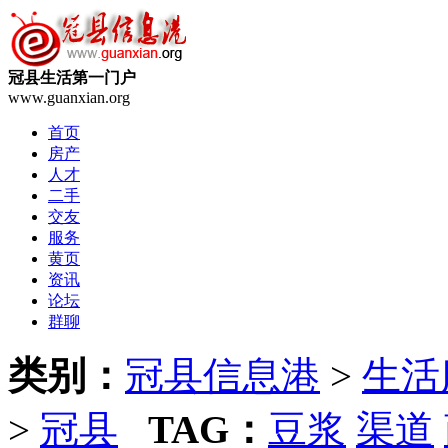
冠县生活第一门户
www.guanxian.org
首页
房产
人才
二手
交友
服务
黄页
资讯
论坛
群聊
类别：
冠县信息港
>
生活
>
冠县
TAG：
豆浆
渠道