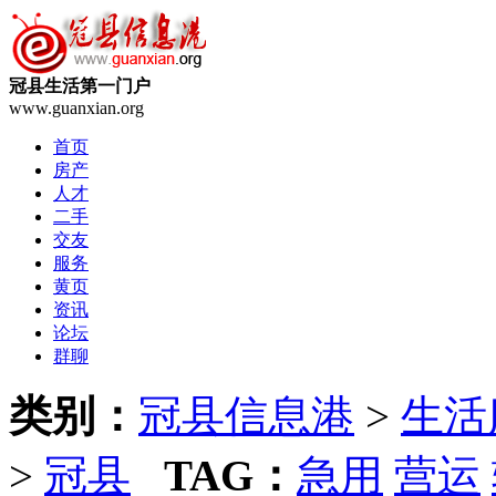
冠县生活第一门户
www.guanxian.org
首页
房产
人才
二手
交友
服务
黄页
资讯
论坛
群聊
类别：
冠县信息港
>
生活
>
冠县
TAG：
急用
营运