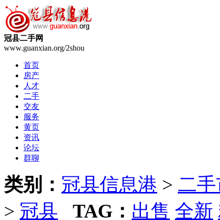
冠县二手网
www.guanxian.org/2shou
首页
房产
人才
二手
交友
服务
黄页
资讯
论坛
群聊
类别：
冠县信息港
>
二手
>
冠县
TAG：
出售
全新